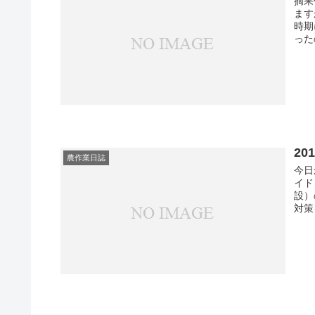
摘果
ます
時期
った
20
農作業日誌
今日
イド
設）
対策