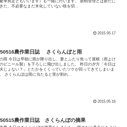
夏季剪定ともいいます）も一緒に行います。 新梢管理とは新たに
きた、不必要なまだ木化していない枝を切...
2015.05.17
0150516農作業日誌 さくらんぼと雨
の雨 今日は早朝に雨が降り出し、妻とふたり焦って屋根（雨よけ
のビニール製）を下ろしに飛び出しました。 昨日の夕方「今日は
夫じょない？」とたかをくくっていたツケが回ってきてしまいま
。 さくらんぼは雨に当たると実が割れ...
2015.05.16
0150515農作業日誌 さくらんぼの摘果