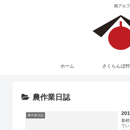
南アルプ
ホーム
さくらんぼ狩
農作業日誌
20
農作業日誌
新梢
てい