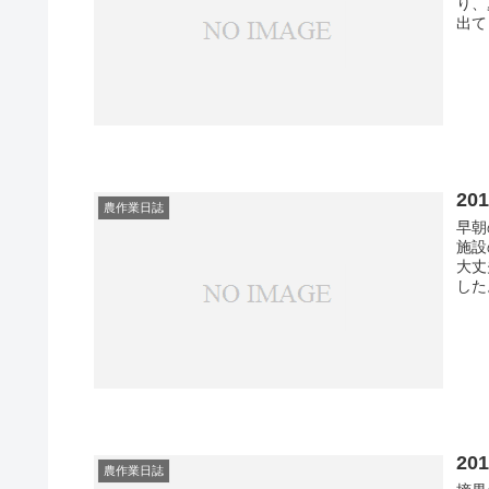
り、
出て
2
農作業日誌
早朝
施設
大丈
した
2
農作業日誌