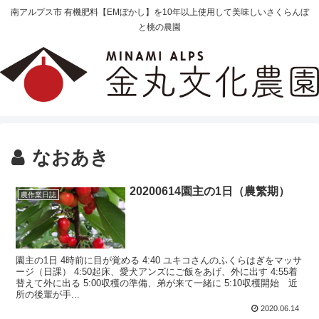
南アルプス市 有機肥料【EMぼかし】を10年以上使用して美味しいさくらんぼ
と桃の農園
なおあき
20200614園主の1日（農繁期）
農作業日誌
園主の1日 4時前に目が覚める 4:40 ユキコさんのふくらはぎをマッサ
ージ（日課） 4:50起床、愛犬アンズにご飯をあげ、外に出す 4:55着
替えて外に出る 5:00収穫の準備、弟が来て一緒に 5:10収穫開始 近
所の後輩が手...
2020.06.14