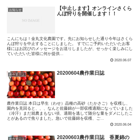
【中止します】オンラインさくら
お知らせ
んぼ狩りを開催します！！
こんにちは！金丸文化農園です。先にお知らせした通り今年はさくら
んぼ狩りを中止することにしました。 すでにご予約いただいたお客
様にはお詫びのメッセージをお送りしましたが、せっかく楽しみにし
ていただいた皆様に何か提供...
2020.06.07
20200604農作業日誌
農作業日誌
農作業日誌 本日は早生（わせ）品種の高砂（たかさご）を収穫し、
園内を見回ると、、、なんと佐藤錦が一部収穫適期になっていました
（冷汗）まだ就農まもない頃、適期を逃して随分な量をダメにしたこ
とがあるので焦りました。急いで佐藤錦を収穫、ご...
2020.06.04
20200603農作業日誌 香夏錦の
農作業日誌