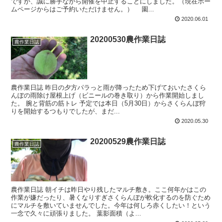
ですが、誠に勝手ながら開催を中止することにしました。（現在ホー
ムページからはご予約いただけません。） 園...
2020.06.01
20200530農作業日誌
農作業日誌
農作業日誌 昨日の夕方パラっと雨が降ったため下げておいたさくら
んぼの雨除け屋根上げ（ビニールの巻き取り）から作業開始しまし
た。 腕と背筋の筋トレ 予定では本日（5月30日）からさくらんぼ狩
りを開始するつもりでしたが、まだ...
2020.05.30
20200529農作業日誌
農作業日誌
農作業日誌 朝イチは昨日やり残したマルチ敷き。ここ何年かはこの
作業が嫌だったり、暑くなりすぎさくらんぼが軟化するのを防ぐため
にマルチを敷いていませんでした。今年は何しろ赤くしたい！という
一念で久々に頑張りました。 葉影面積（よ...