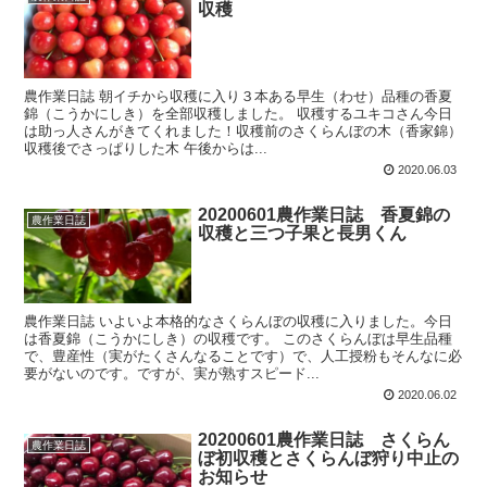
収穫
農作業日誌 朝イチから収穫に入り３本ある早生（わせ）品種の香夏
錦（こうかにしき）を全部収穫しました。 収穫するユキコさん今日
は助っ人さんがきてくれました！収穫前のさくらんぼの木（香家錦）
収穫後でさっぱりした木 午後からは...
2020.06.03
20200601農作業日誌 香夏錦の
農作業日誌
収穫と三つ子果と長男くん
農作業日誌 いよいよ本格的なさくらんぼの収穫に入りました。今日
は香夏錦（こうかにしき）の収穫です。 このさくらんぼは早生品種
で、豊産性（実がたくさんなることです）で、人工授粉もそんなに必
要がないのです。ですが、実が熟すスピード...
2020.06.02
20200601農作業日誌 さくらん
農作業日誌
ぼ初収穫とさくらんぼ狩り中止の
お知らせ